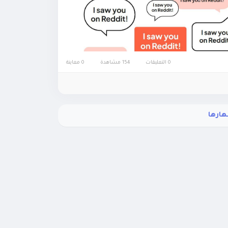
0 التعليقات
154 مشاهدة
0 معاينة
هارها