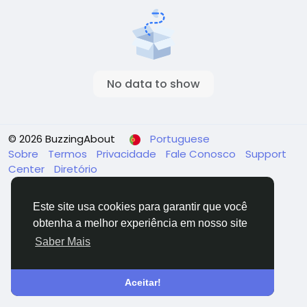
No data to show
© 2026 BuzzingAbout
Portuguese
Sobre
Termos
Privacidade
Fale Conosco
Support
Center
Diretório
Este site usa cookies para garantir que você
obtenha a melhor experiência em nosso site
Saber Mais
Aceitar!