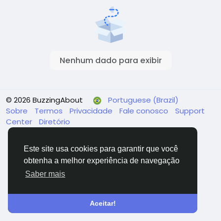
Nenhum dado para exibir
© 2026 BuzzingAbout
Portuguese (Brazil)
Sobre
Termos
Privacidade
Fale conosco
Support
Center
Diretório
Este site usa cookies para garantir que você
obtenha a melhor experiência de navegação
Saber mais
Aceitar!