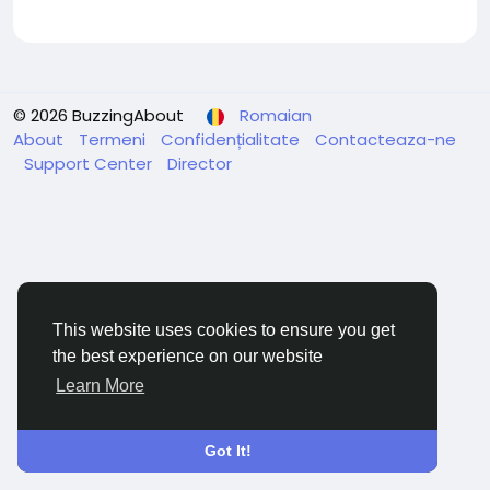
© 2026 BuzzingAbout
Romaian
About
Termeni
Confidențialitate
Contacteaza-ne
Support Center
Director
This website uses cookies to ensure you get
the best experience on our website
Learn More
Got It!