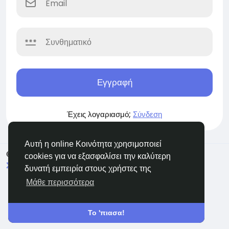
Εγγραφή
Έχεις λογαριασμό;
Σύνδεση
Αυτή η online Κοινότητα χρησιμοποιεί
© 2026 BuzzingAbout
Greek
cookies για να εξασφαλίσει την καλύτερη
Σχετικά
Όρους
Ιδιωτικότητα
Επικοινώνησε μαζί μας
δυνατή εμπειρία στους χρήστες της
Support Center
Κατάλογος
Μάθε περισσότερα
Το 'πιασα!