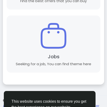
Find the best offers that you can buy
Jobs
Seeking for a job, You can find theme here
© 2026 BuzzingAbout
Turkish
This website uses cookies to ensure you get
About
Koşullar
Gizlilik
Contact Us
Support Center